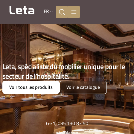
FR
Leta, spécialiste du mobilier unique pour le
secteur de l'hospitalité.
Voir tous les produits
Voir le catalogue
(+31) 085 130 83 50
info@leta.nl