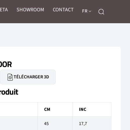
LETA
SHOWROOM
CONTACT
FR
OOR
TÉLÉCHARGER 3D
roduit
CM
INC
45
17,7