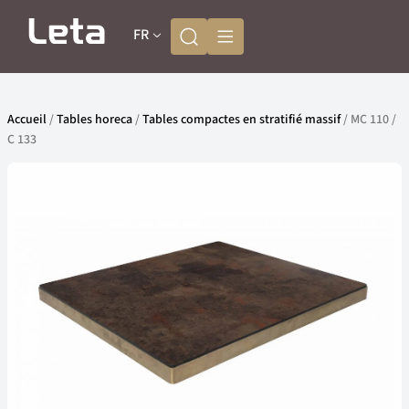
FR
Accueil
/
Tables horeca
/
Tables compactes en stratifié massif
/ MC 110 /
C 133