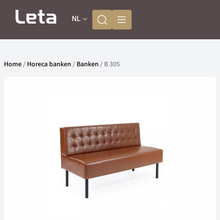
NL
Home
/
Horeca banken
/
Banken
/ B 305