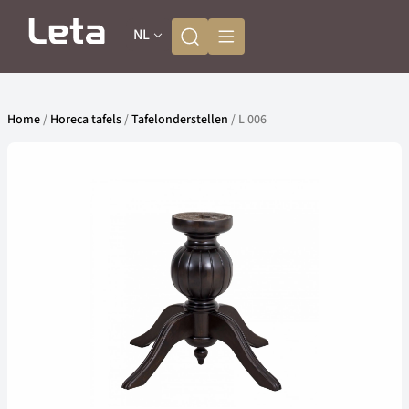
NL
Home
/
Horeca tafels
/
Tafelonderstellen
/ L 006