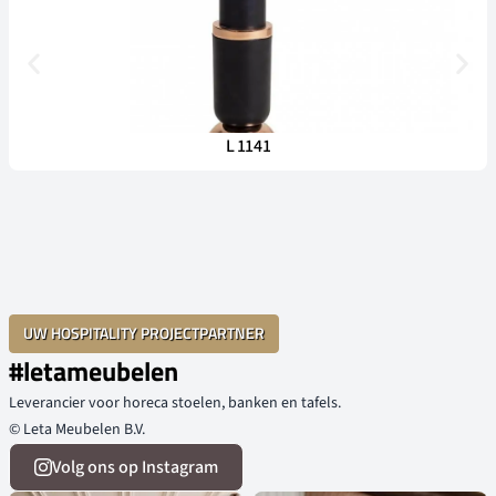
L 1141
UW HOSPITALITY PROJECTPARTNER
#letameubelen
Leverancier voor horeca stoelen, banken en tafels.
© Leta Meubelen B.V.
Volg ons op Instagram