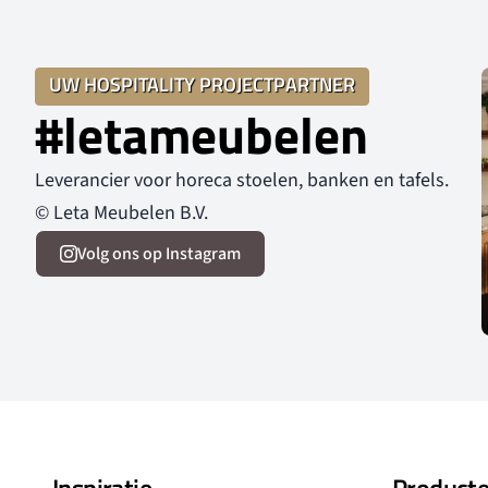
UW HOSPITALITY PROJECTPARTNER
#letameubelen
Leverancier voor horeca stoelen, banken en tafels.
© Leta Meubelen B.V.
Volg ons op Instagram