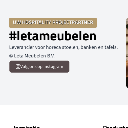
UW HOSPITALITY PROJECTPARTNER
#letameubelen
Leverancier voor horeca stoelen, banken en tafels.
© Leta Meubelen B.V.
Volg ons op Instagram