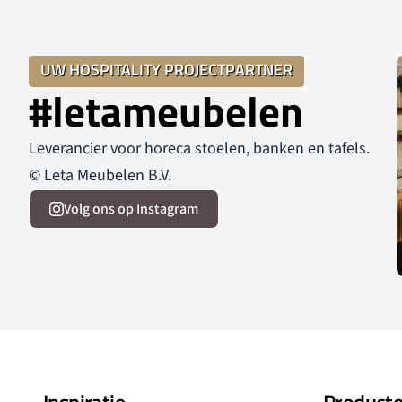
UW HOSPITALITY PROJECTPARTNER
#letameubelen
Leverancier voor horeca stoelen, banken en tafels.
© Leta Meubelen B.V.
Volg ons op Instagram