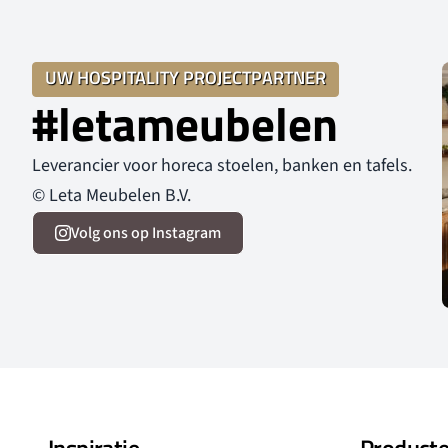
UW HOSPITALITY PROJECTPARTNER
#letameubelen
Leverancier voor horeca stoelen, banken en tafels.
© Leta Meubelen B.V.
Volg ons op Instagram