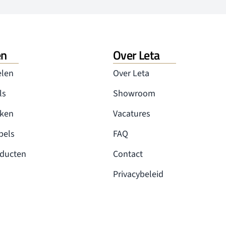
en
Over Leta
elen
Over Leta
ls
Showroom
nken
Vacatures
bels
FAQ
oducten
Contact
Privacybeleid