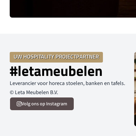
UW HOSPITALITY PROJECTPARTNER
#letameubelen
Leverancier voor horeca stoelen, banken en tafels.
© Leta Meubelen B.V.
Volg ons op Instagram