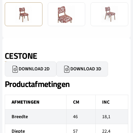
CESTONE
DOWNLOAD 2D
DOWNLOAD 3D
Productafmetingen
AFMETINGEN
CM
INC
Breedte
46
18,1
Diepte
57
22,4